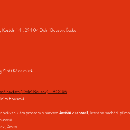
 Kostelní 141, 294 04 Dolní Bousov, Česko
ji/250 Kč na místě
daná nevěsta (Dolní Bousov) - BOOM
olním Bousově
 nově vzniklém prostoru s názvem 
Jeviště v zahradě
, které se nachází  přím
ousově.
sov, Česko