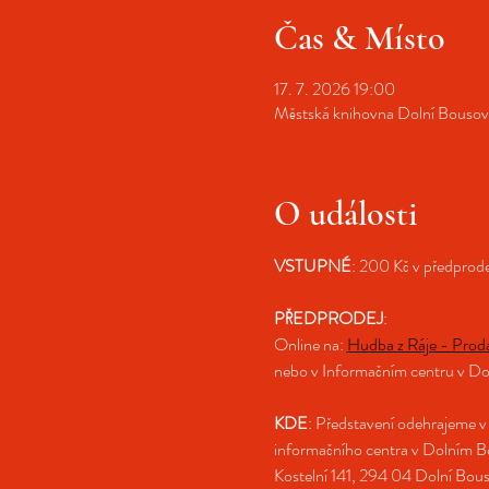
Čas & Místo
17. 7. 2026 19:00
Městská knihovna Dolní Bousov,
O události
VSTUPNÉ
: 200 Kč v předprode
PŘEDPRODEJ
: 
Online na: 
Hudba z Ráje - Pro
nebo v Informačním centru v D
KDE
: Představení odehrajeme v
informačního centra v Dolním B
Kostelní 141, 294 04 Dolní Bou