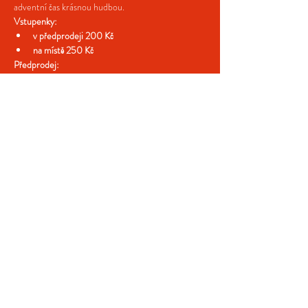
adventní čas krásnou hudbou.
Vstupenky:
v předprodeji 200 Kč
na místě 250 Kč
Předprodej:
Více >
Sdílejte naši událost
© 2025 Festival Hudba z ráje,
grafika odvoka.cz