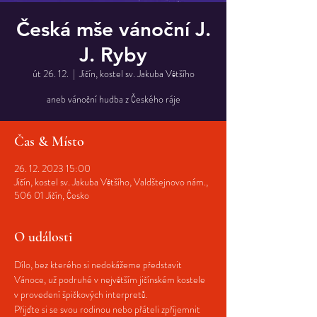
Česká mše vánoční J.
J. Ryby
út 26. 12.
  |  
Jičín, kostel sv. Jakuba Většího
aneb vánoční hudba z Českého ráje
Čas & Místo
26. 12. 2023 15:00
Jičín, kostel sv. Jakuba Většího, Valdštejnovo nám.,
506 01 Jičín, Česko
O události
Dílo, bez kterého si nedokážeme představit 
Vánoce, už podruhé v největším jičínském kostele 
v provedení špičkových interpretů.
Přijďte si se svou rodinou nebo přáteli zpříjemnit 