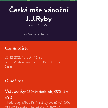
Česká mše vánoční
J.J.Ryby
pá 26. 12.
  |  
Jičín 1
aneb Vánoční Hudba z ráje
Čas & Místo
26. 12. 2025 15:00 – 16:30
Jičín 1, Valdštejnovo nám., 506 01 Jičín-Jičín 1,
Česko
O události
Vstupenky
: 
230Kč v předprodeji/270 Kč na 
místě
 Předprodej: MIC Jičín, Valdštejnovo nám. 1, 506 
01 MIC Sobotka Náměstí Míru 3, 507 43