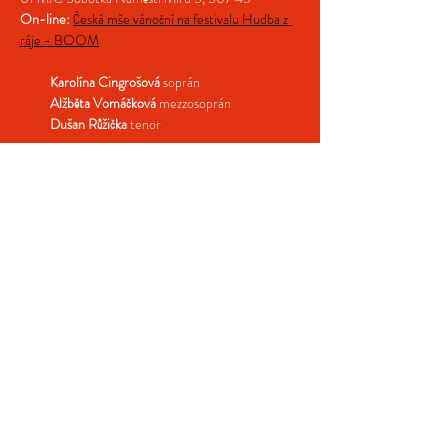
On-line: 
Česká mše vánoční na festivalu Hudba z 
ráje - BOOM
 Karolína Cingrošová
 soprán
   Alžběta Vomáčková 
mezzosoprán
   Dušan Růžička
 tenor
Více >
Sdílejte naši událost