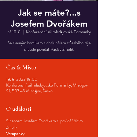
Jak se máte?...s
Josefem Dvořákem
pá 18. 8.
  |  
Konferenční sál mladějovské Formanky
Se slavným komikem a chalupářem z Českého ráje
si bude povídat Václav Žmolík
Čas & Místo
18. 8. 2023 18:00
Konferenční sál mladějovské Formanky, Mladějov
91, 507 45 Mladějov, Česko
O události
S hercem Josefem Dvořákem si povídá Václav 
Žmolík.
Vstupenky: