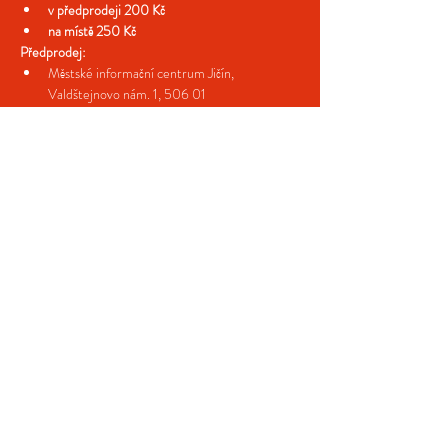
v předprodeji 200 Kč
na místě 250 Kč
Předprodej:
Městské informační centrum Jičín, 
Valdštejnovo nám. 1, 506 01
Více >
Sdílejte naši událost
© 2025 Festival Hudba z ráje,
grafika odvoka.cz