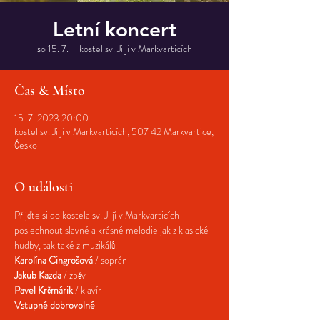
Letní koncert
so 15. 7.
  |  
kostel sv. Jiljí v Markvarticích
Čas & Místo
15. 7. 2023 20:00
kostel sv. Jiljí v Markvarticích, 507 42 Markvartice,
Česko
O události
Přijďte si do kostela sv. Jiljí v Markvarticích 
poslechnout slavné a krásné melodie jak z klasické 
hudby, tak také z muzikálů.
Karolína Cingrošová
 / soprán
Jakub Kazda
 / zpěv
Pavel Krčmárik 
/ klavír
Vstupné dobrovolné