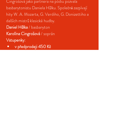
Cingrošová jako partnera na pódiu pozvala 
basbarytonistu Daniela Hůlku. Společně zazpívají 
hity W. A. Mozarta, G. Verdiho, G. Donizettiho a 
dalších mistrů klasické hudby.
Daniel Hůlka
 / basbaryton
Karolína Cingrošová
 / soprán
Vstupenky:
v předprodeji 450 Kč
na místě 500 Kč
Více >
Sdílejte naši událost