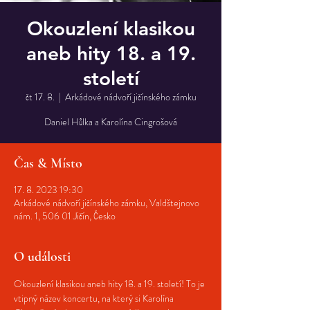
Okouzlení klasikou
aneb hity 18. a 19.
století
čt 17. 8.
  |  
Arkádové nádvoří jičínského zámku
Daniel Hůlka a Karolína Cingrošová
Čas & Místo
17. 8. 2023 19:30
Arkádové nádvoří jičínského zámku, Valdštejnovo
nám. 1, 506 01 Jičín, Česko
O události
Okouzlení klasikou aneb hity 18. a 19. století! To je 
vtipný název koncertu, na který si Karolína 