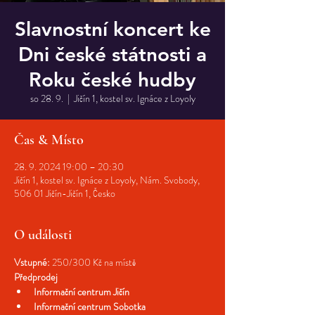
Slavnostní koncert ke
Dni české státnosti a
Roku české hudby
so 28. 9.
  |  
Jičín 1, kostel sv. Ignáce z Loyoly
Čas & Místo
28. 9. 2024 19:00 – 20:30
Jičín 1, kostel sv. Ignáce z Loyoly, Nám. Svobody,
506 01 Jičín-Jičín 1, Česko
O události
Vstupné: 
250/300 Kč na místě
Předprodej
Informační centrum Jičín
Informační centrum Sobotka