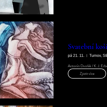
Svatební koši
pá 21. 11.
Turnov, St
Antonín Dvořák / K. J. Erb
Zjistit více