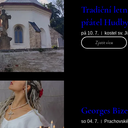
Tradiční letn
přátel Hudby 
pá 10. 7.
kostel sv. J
Zjistit více
Georges Bi
so 04. 7.
Prachovské 