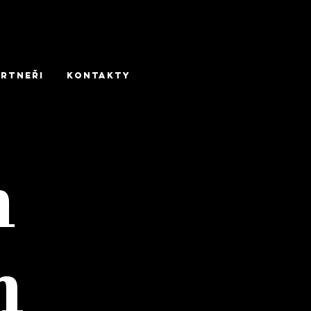
rtneři
KONTAKTY
m
h