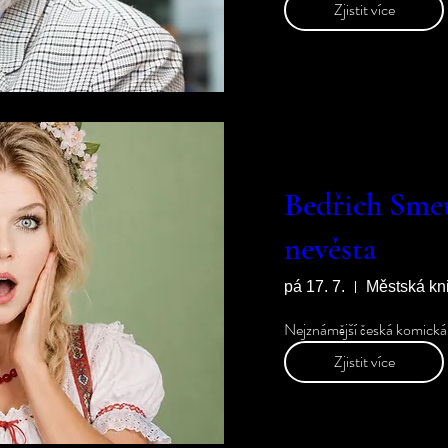
Zjistit více
Bedřich Sme
nevěsta
pá 17. 7.
Městská kn
Nejznámější česká komická 
Zjistit více