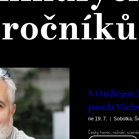
ročníků
S Ondřejem 
povídá Václa
ne 19. 7.
Sobotka, Šo
Český herec, režisér, scená