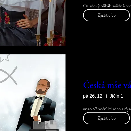
Osudový příběh svůdné hr
Zjistit více
Česká mše vá
pá 26. 12.
Jičín 1
aneb Vánoční Hudba z ráje
Zjistit více