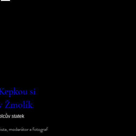
Kepkou si
v Žmolík
lcův statek
rista, moderátor a fotograf