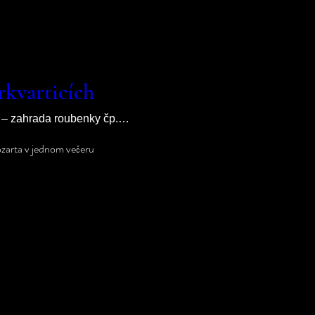
kvarticích
Markvartice – zahrada roubenky čp. 29