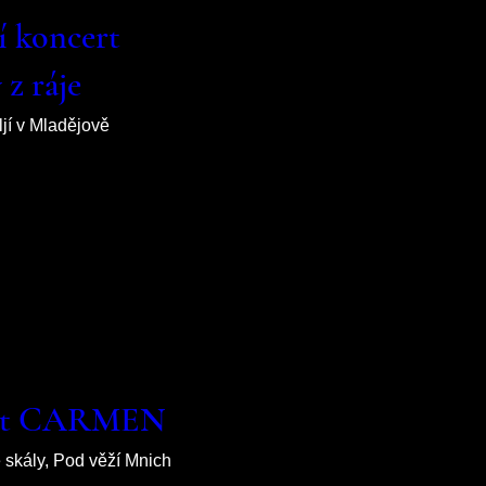
í koncert
z ráje
iljí v Mladějově
zet CARMEN
skály, Pod věží Mnich